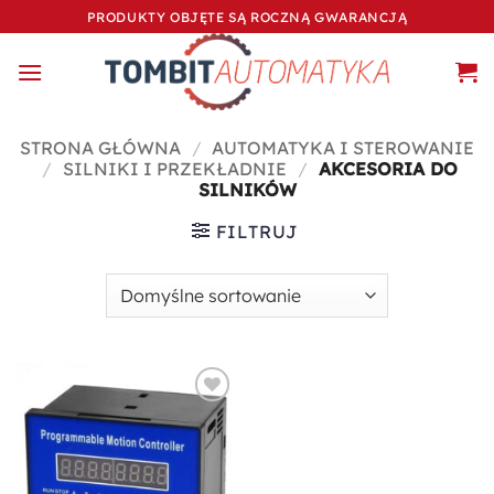
Przewiń
PRODUKTY OBJĘTE SĄ ROCZNĄ GWARANCJĄ
do
zawartości
STRONA GŁÓWNA
/
AUTOMATYKA I STEROWANIE
/
SILNIKI I PRZEKŁADNIE
/
AKCESORIA DO
SILNIKÓW
FILTRUJ
Dodaj do
ulubionych