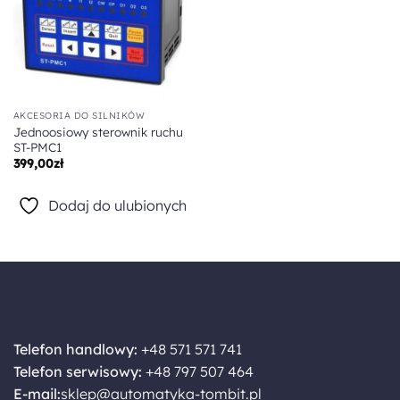
AKCESORIA DO SILNIKÓW
Jednoosiowy sterownik ruchu
ST-PMC1
399,00
zł
Dodaj do ulubionych
Telefon handlowy:
+48 571 571 741
Telefon serwisowy:
+48 797 507 464
E-mail:
sklep@automatyka-tombit.pl