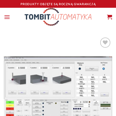
Przewiń
PRODUKTY OBJĘTE SĄ ROCZNĄ GWARANCJĄ
do
zawartości
Dodaj do
ulubionych