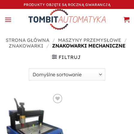
Przewiń
PRODUKTY OBJĘTE SĄ ROCZNĄ GWARANCJĄ
do
zawartości
STRONA GŁÓWNA
/
MASZYNY PRZEMYSŁOWE
/
ZNAKOWARKI
/
ZNAKOWARKI MECHANICZNE
FILTRUJ
Dodaj do
ulubionych