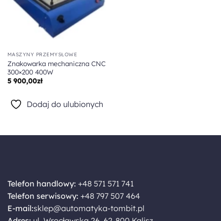
MASZYNY PRZEMYSŁOWE
Znakowarka mechaniczna CNC
300×200 400W
5 900,00
zł
Dodaj do ulubionych
Telefon handlowy:
+48 571 571 741
Telefon serwisowy:
+48 797 507 464
E-mail:
sklep@automatyka-tombit.pl
Adres:
ul. Wrocławska 26, 62-800 Kalisz