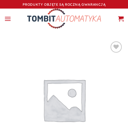
Przewiń
PRODUKTY OBJĘTE SĄ ROCZNĄ GWARANCJĄ
do
zawartości
Dodaj do
ulubionych