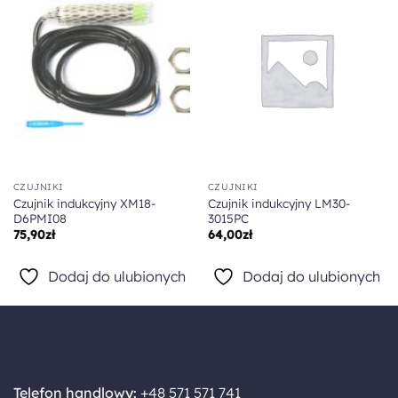
Dodaj do
Dodaj do
ulubionych
ulubionych
CZUJNIKI
CZUJNIKI
Czujnik indukcyjny XM18-
Czujnik indukcyjny LM30-
D6PMI08
3015PC
75,90
zł
64,00
zł
Dodaj do ulubionych
Dodaj do ulubionych
Telefon handlowy:
+48 571 571 741