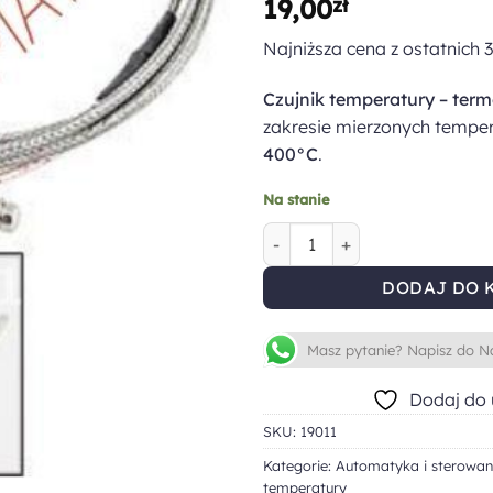
19,00
zł
Najniższa cena z ostatnich 
Czujnik temperatury – ter
zakresie mierzonych temper
400°C
.
Na stanie
ilość Czujnik temperatury, t
DODAJ DO 
Masz pytanie? Napisz do N
Dodaj do 
SKU:
19011
Kategorie:
Automatyka i sterowan
temperatury