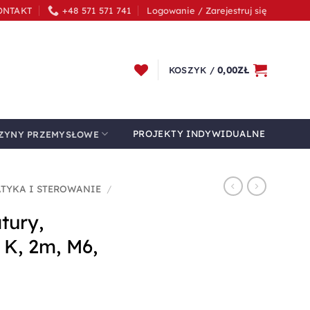
ONTAKT
+48 571 571 741
Logowanie / Zarejestruj się
KOSZYK /
0,00
ZŁ
PROJEKTY INDYWIDUALNE
ZYNY PRZEMYSŁOWE
TYKA I STEROWANIE
/
tury,
 K, 2m, M6,