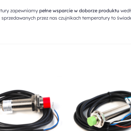
atury zapewniamy
pełne wsparcie w doborze produktu
wedł
a sprzedawanych przez nas czujnikach temperatury to świade
Dodaj do
ulubionych