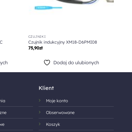
CZUJNIKI
AUTOM
PC
Czujnik indukcyjny XM18-D6PMI08
Czujn
75,90
zł
43,00
nych
Dodaj do ulubionych
Klient
nia
Moje konto
zne
Obserwowane
we
Koszyk