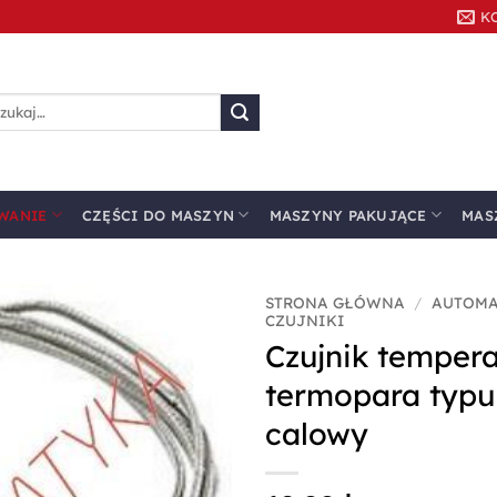
K
kaj:
WANIE
CZĘŚCI DO MASZYN
MASZYNY PAKUJĄCE
MAS
STRONA GŁÓWNA
/
AUTOMA
CZUJNIKI
Czujnik tempera
Dodaj do
ulubionych
termopara typu
calowy