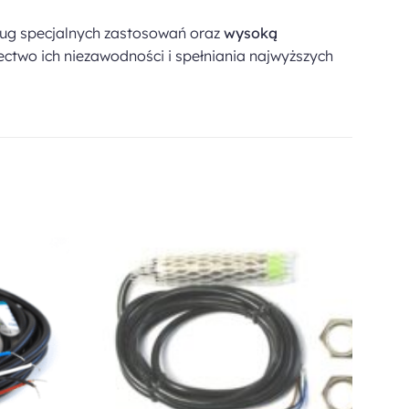
ug specjalnych zastosowań oraz
wysoką
ctwo ich niezawodności i spełniania najwyższych
Dodaj do
Dodaj do
ulubionych
ulubionych