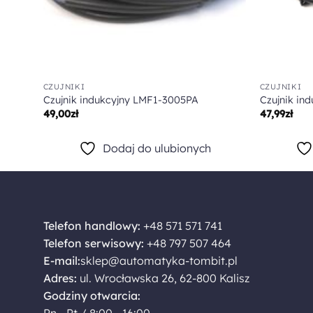
CZUJNIKI
CZUJNIKI
Czujnik indukcyjny LMF1-3005PA
Czujnik in
49,00
zł
47,99
zł
Dodaj do ulubionych
Telefon handlowy:
+48 571 571 741
Telefon serwisowy:
+48 797 507 464
E-mail:
sklep@automatyka-tombit.pl
Adres:
ul. Wrocławska 26, 62-800 Kalisz
Godziny otwarcia:
Pn - Pt / 8:00 - 16:00