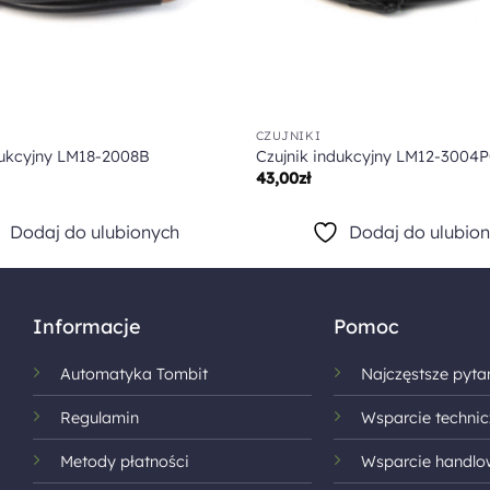
CZUJNIKI
dukcyjny LM18-2008B
Czujnik indukcyjny LM12-3004
43,00
zł
Dodaj do ulubionych
Dodaj do ulubio
Informacje
Pomoc
Automatyka Tombit
Najczęstsze pyta
Regulamin
Wsparcie technic
Metody płatności
Wsparcie handlo