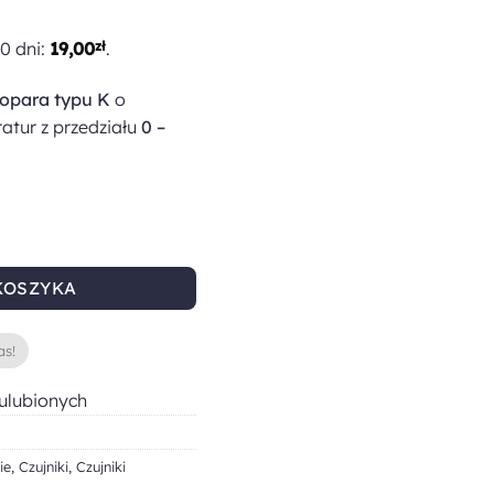
30 dni:
19,00
zł
.
mopara typu K
o
atur z przedziału
0 –
ermopara typu K, 2m, M6, calowy
KOSZYKA
as!
ulubionych
ie
,
Czujniki
,
Czujniki