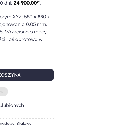
30 dni:
24 900,00
zł
.
czym XYZ: 580 x 880 x
cjonowania 0.05 mm.
5. Wrzeciono o mocy
ci i oś obrotowa w
W 4D stalowa konstrukcja
KOSZYKA
as!
ulubionych
mysłowe
,
Stalowa