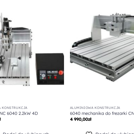
Dodaj do
ulubionych
A KONSTRUKCJA
ALUMINIOWA KONSTRUKCJA
CNC 6040 2.2kW 4D
6040 mechanika do frezarki C
ł
4 990,00
zł