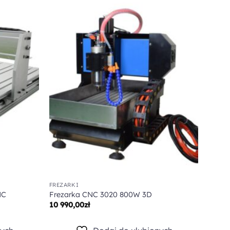
Dodaj do
Dodaj do
ulubionych
ulubionych
FREZARKI
FREZA
NC
Frezarka CNC 3020 800W 3D
Freza
10 990,00
zł
23 90