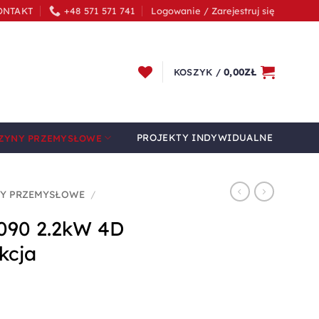
ONTAKT
+48 571 571 741
Logowanie / Zarejestruj się
KOSZYK /
0,00
ZŁ
PROJEKTY INDYWIDUALNE
ZYNY PRZEMYSŁOWE
Y PRZEMYSŁOWE
/
090 2.2kW 4D
kcja