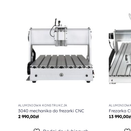
Dodaj do
ulubionych
ALUMINIOWA KONSTRUKCJA
ALUMINIOW
3040 mechanika do frezarki CNC
Frezarka 
2 990,00
zł
13 990,00
z