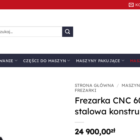
K
kaj:
WANIE
CZĘŚCI DO MASZYN
MASZYNY PAKUJĄCE
MAS
STRONA GŁÓWNA
/
MASZYN
FREZARKI
Frezarka CNC 6
Dodaj do
ulubionych
stalowa konstru
24 900,00
zł