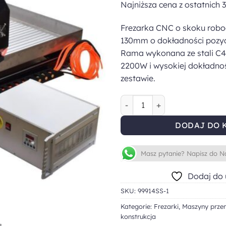
Najniższa cena z ostatnich 
Frezarka CNC o skoku robo
130mm o dokładności pozy
Rama wykonana ze stali C4
2200W i wysokiej dokładnoś
zestawie.
ilość Frezarka CNC 6090 2.2k
DODAJ DO 
Masz pytanie? Napisz do N
Dodaj do 
SKU:
99914SS-1
Kategorie:
Frezarki
,
Maszyny prze
konstrukcja