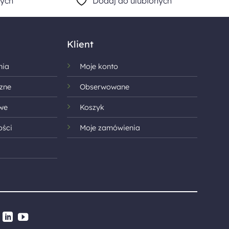
nych
Dodaj do ulubionych
Klient
nia
Moje konto
zne
Obserwowane
we
Koszyk
ości
Moje zamówienia