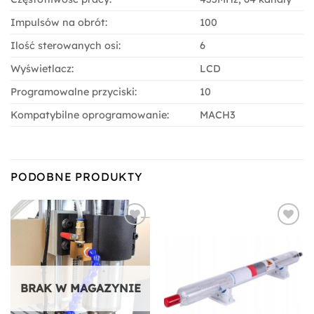
Impulsów na obrót:
100
Ilość sterowanych osi:
6
Wyświetlacz:
LCD
Programowalne przyciski:
10
Kompatybilne oprogramowanie:
MACH3
PODOBNE PRODUKTY
Dodaj do
Dodaj do
ulubionych
ulubionych
BRAK W MAGAZYNIE