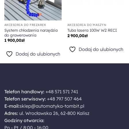
AKCESORIA DO FREZAREK
AKCESORIA DO MASZYN
System chłodzenia narzędzia
Tuba lasera 100W W2 RECI
do grawerowania
2 900,00
zł
1 900,00
zł
Dodaj do ulubionych
Dodaj do ulubionych
Telefon handlowy:
+48 571 571 741
Telefon serwisowy:
+48 797 507 464
E-mail:
sklep@automatyka-tombit.pl
Adres:
ul. Wrocławska 26, 62-800 Kalisz
Godziny otwarcia:
Pn - Pt / 8:00 - 16:00