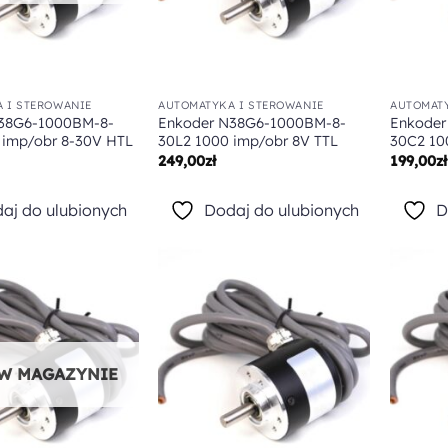
 I STEROWANIE
AUTOMATYKA I STEROWANIE
AUTOMATY
38G6-1000BM-8-
Enkoder N38G6-1000BM-8-
Enkoder
 imp/obr 8-30V HTL
30L2 1000 imp/obr 8V TTL
30C2 10
249,00
zł
199,00
zł
aj do ulubionych
Dodaj do ulubionych
D
Dodaj do
Dodaj do
ulubionych
ulubionych
 W MAGAZYNIE