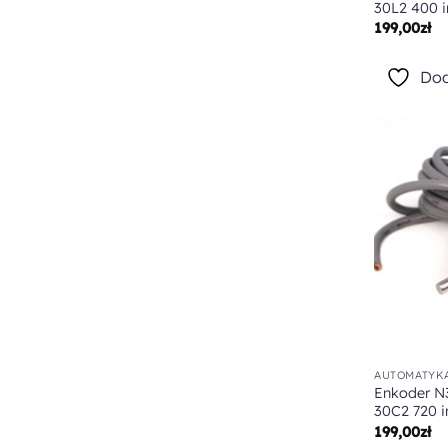
30L2 400 
199,00
zł
Dod
AUTOMATYKA
Enkoder N
30C2 720 
199,00
zł