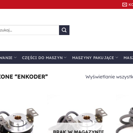
K
kaj:
WANIE
CZĘŚCI DO MASZYN
MASZYNY PAKUJĄCE
MAS
ONE “ENKODER”
Wyświetlanie wszystk
Dodaj do
Dodaj do
ulubionych
ulubionych
BRAK W MAGAZYNIE