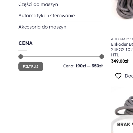
Części do maszyn
Automatyka i sterowanie
Akcesoria do maszyn
AUTOMATYKA
CENA
Enkoder B
24FG2 102
HTL
349,00
zł
Cena
Cena
Cena:
190zł
—
350zł
FILTRUJ
min
max
Dod
BRAK