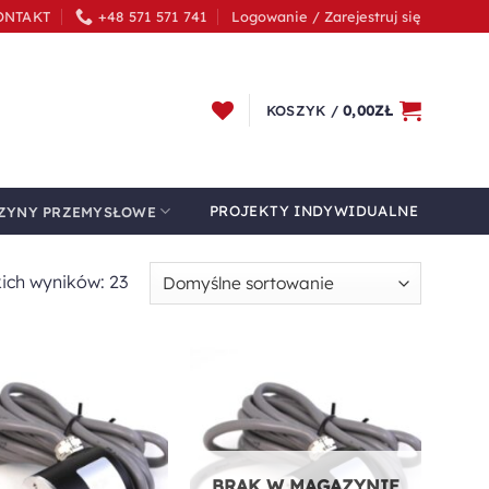
ONTAKT
+48 571 571 741
Logowanie / Zarejestruj się
KOSZYK /
0,00
ZŁ
PROJEKTY INDYWIDUALNE
ZYNY PRZEMYSŁOWE
ich wyników: 23
Dodaj do
Dodaj do
ulubionych
ulubionych
BRAK W MAGAZYNIE