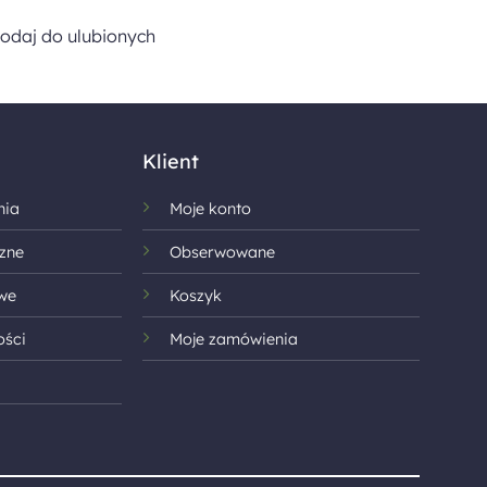
odaj do ulubionych
Klient
nia
Moje konto
zne
Obserwowane
we
Koszyk
ości
Moje zamówienia