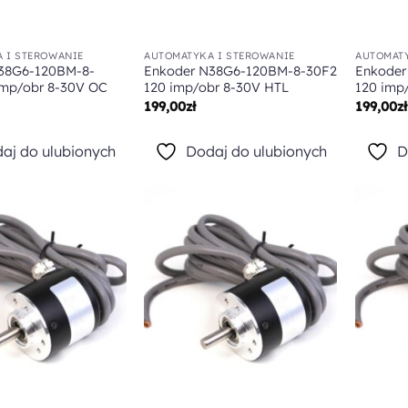
 I STEROWANIE
AUTOMATYKA I STEROWANIE
AUTOMATY
38G6-120BM-8-
Enkoder N38G6-120BM-8-30F2
Enkoder
imp/obr 8-30V OC
120 imp/obr 8-30V HTL
120 imp
199,00
zł
199,00
zł
aj do ulubionych
Dodaj do ulubionych
D
Dodaj do
Dodaj do
ulubionych
ulubionych