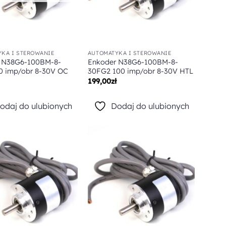
KA I STEROWANIE
AUTOMATYKA I STEROWANIE
 N38G6-100BM-8-
Enkoder N38G6-100BM-8-
0 imp/obr 8-30V OC
30FG2 100 imp/obr 8-30V HTL
199,00
zł
odaj do ulubionych
Dodaj do ulubionych
Dodaj do
Dodaj do
ulubionych
ulubionych