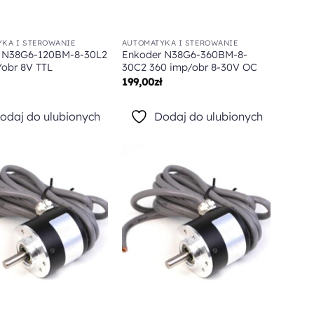
KA I STEROWANIE
AUTOMATYKA I STEROWANIE
 N38G6-120BM-8-30L2
Enkoder N38G6-360BM-8-
/obr 8V TTL
30C2 360 imp/obr 8-30V OC
199,00
zł
odaj do ulubionych
Dodaj do ulubionych
Dodaj do
Dodaj do
ulubionych
ulubionych