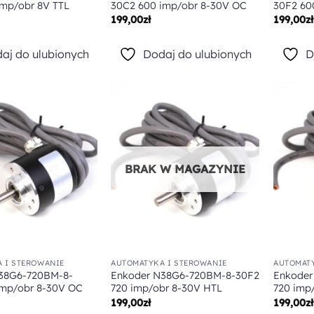
imp/obr 8V TTL
30C2 600 imp/obr 8-30V OC
30F2 60
199,00
zł
199,00
zł
aj do ulubionych
Dodaj do ulubionych
D
Dodaj do
Dodaj do
ulubionych
ulubionych
BRAK W MAGAZYNIE
 I STEROWANIE
AUTOMATYKA I STEROWANIE
AUTOMATY
38G6-720BM-8-
Enkoder N38G6-720BM-8-30F2
Enkoder
imp/obr 8-30V OC
720 imp/obr 8-30V HTL
720 imp
199,00
zł
199,00
zł