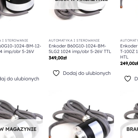
 I STEROWANIE
AUTOMATYKA I STEROWANIE
AUTOMATY
60G10-1024-BM-12-
Enkoder B60G10-1024-BM-
Enkoder
4 imp/obr 5-26V
5LG2 1024 imp/obr 5-26V TTL
T-100Z 
HTL
349,00
zł
249,00
z
Dodaj do ulubionych
aj do ulubionych
D
Dodaj do
Dodaj do
ulubionych
ulubionych
 W MAGAZYNIE
BRA