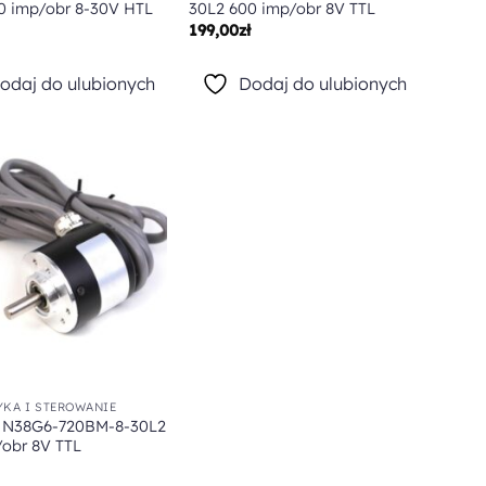
0 imp/obr 8-30V HTL
30L2 600 imp/obr 8V TTL
199,00
zł
odaj do ulubionych
Dodaj do ulubionych
Dodaj do
ulubionych
KA I STEROWANIE
 N38G6-720BM-8-30L2
/obr 8V TTL