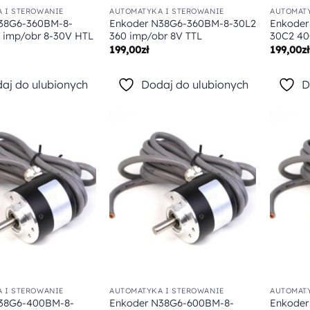
 I STEROWANIE
AUTOMATYKA I STEROWANIE
AUTOMATY
38G6-360BM-8-
Enkoder N38G6-360BM-8-30L2
Enkoder
 imp/obr 8-30V HTL
360 imp/obr 8V TTL
30C2 40
199,00
zł
199,00
zł
aj do ulubionych
Dodaj do ulubionych
D
Dodaj do
Dodaj do
ulubionych
ulubionych
 I STEROWANIE
AUTOMATYKA I STEROWANIE
AUTOMATY
N38G6-400BM-8-
Enkoder N38G6-600BM-8-
Enkoder