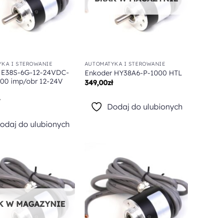
KA I STEROWANIE
AUTOMATYKA I STEROWANIE
 E38S-6G-12-24VDC-
Enkoder HY38A6-P-1000 HTL
100 imp/obr 12-24V
349,00
zł
ł
Dodaj do ulubionych
odaj do ulubionych
Dodaj do
Dodaj do
ulubionych
ulubionych
K W MAGAZYNIE